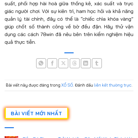
suất, phối hợp hài hoà giữa thống kê, xác suất và trực
giác người chơi. Với sự kiên trì, ham học hỏi và khả năng
quản lý tài chính, đây có thể là “chiếc chìa khóa vàng”
giúp chốt số thành công về bờ đều đặn. Hãy thử vận
dụng các cách 78win đã nêu bên trên kiểm nghiệm hiệu
quả thực tiễn.
Bài viết này được đăng trong
XỔ SỐ
. Đánh dấu
liên kết thường trực
.
BÀI VIẾT MỚI NHẤT