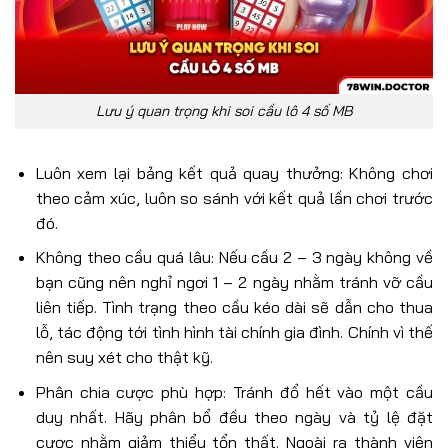
Lưu ý quan trọng khi soi cầu lô 4 số MB
Luôn xem lại bảng kết quả quay thưởng: Không chơi
theo cảm xúc, luôn so sánh với kết quả lần chơi trước
đó.
Không theo cầu quá lâu: Nếu cầu 2 – 3 ngày không về
bạn cũng nên nghỉ ngơi 1 – 2 ngày nhằm tránh vỡ cầu
liên tiếp. Tình trạng theo cầu kéo dài sẽ dẫn cho thua
lỗ, tác động tới tình hình tài chính gia đình. Chính vì thế
nên suy xét cho thật kỹ.
Phân chia cược phù hợp: Tránh đổ hết vào một cầu
duy nhất. Hãy phân bổ đều theo ngày và tỷ lệ đặt
cược nhằm giảm thiểu tổn thất. Ngoài ra thành viên