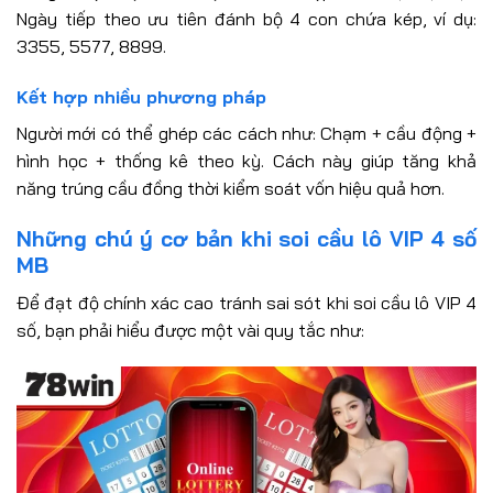
Ngày tiếp theo ưu tiên đánh bộ 4 con chứa kép, ví dụ:
3355, 5577, 8899.
Kết hợp nhiều phương pháp
Người mới có thể ghép các cách như: Chạm + cầu động +
hình học + thống kê theo kỳ. Cách này giúp tăng khả
năng trúng cầu đồng thời kiểm soát vốn hiệu quả hơn.
Những chú ý cơ bản khi soi cầu lô VIP 4 số
MB
Để đạt độ chính xác cao tránh sai sót khi soi cầu lô VIP 4
số, bạn phải hiểu được một vài quy tắc như: