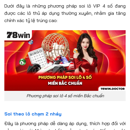
Dưới đây là những phương pháp soi lô VIP 4 số đang
được các lô thủ áp dụng thường xuyên, nhằm gia tăng
chính xác tỷ lệ trúng cao:
Phương pháp soi lô 4 số miền Bắc chuẩn
Soi theo lô chạm 2 nháy
Đây là phương pháp dễ dàng áp dụng, thích hợp đối với