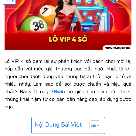
Th12
Lô VIP 4 số
đem lại sự phấn khích với cách chơi mới lạ,
hấp dẫn với mức giải thưởng cao bất ngờ, nhất là khi
người chơi đánh đúng vào những bạch thủ hoặc lô tô về
nhiều nháy. Làm sao để soi cược chuẩn và hiệu quả
nhất? Bài viết này
78win
sẽ giúp bạn nắm bắt được
những khái niệm từ cơ bản đến nâng cao, áp dụng được
ngay.
Nội Dung Bài Viết