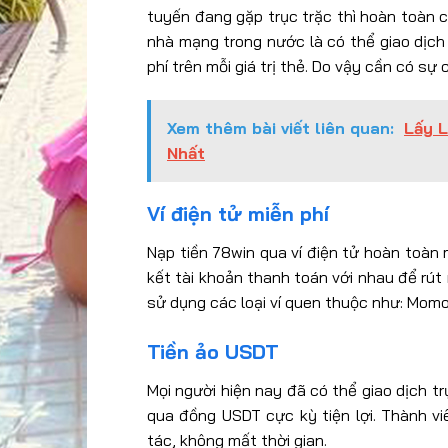
tuyến đang gặp trục trặc thì hoàn toàn 
nhà mạng trong nước là có thể giao dịch
phí trên mỗi giá trị thẻ. Do vậy cần có sự
Xem thêm bài viết liên quan:
Lấy 
Nhất
Ví điện tử miễn phí
Nạp tiền 78win qua ví điện tử hoàn toàn m
kết tài khoản thanh toán với nhau để rút n
sử dụng các loại ví quen thuộc như: Momo
Tiền ảo USDT
Mọi người hiện nay đã có thể giao dịch tr
qua đồng USDT cực kỳ tiện lợi. Thành v
tác, không mất thời gian.