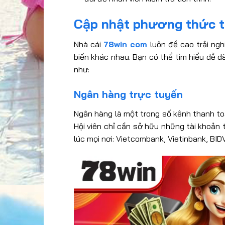
Cập nhật phương thức th
Nhà cái
78win com
luôn đề cao trải ngh
biến khác nhau. Bạn có thể tìm hiểu dễ 
như:
Ngân hàng trực tuyến
Ngân hàng là một trong số kênh thanh toá
Hội viên chỉ cần sở hữu những tài khoản 
lúc mọi nơi: Vietcombank, Vietinbank, BID