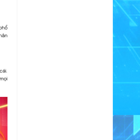
 phổ
nhân
cái.
 mọi