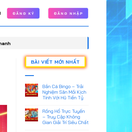
I
ĐĂNG KÝ
ĐĂNG NHẬP
Nhanh
BÀI VIẾT MỚI NHẤT
Bắn Cá Bingo – Trải
Nghiệm Săn Mồi Kịch
Tính Với Hũ Tiền Tỷ
Rồng Hổ Trực Tuyến
– Truy Cập Không
Gian Giải Trí Siêu Chất