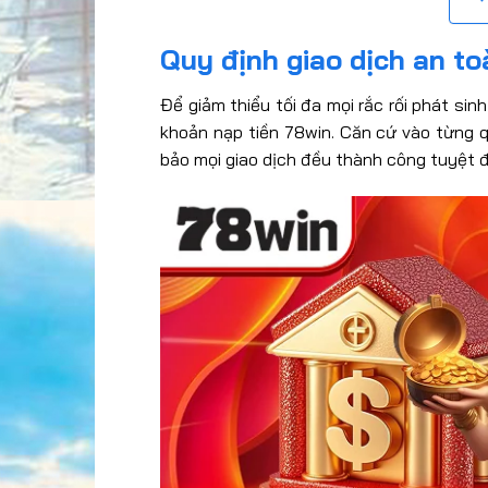
Quy định giao dịch an to
Để giảm thiểu tối đa mọi rắc rối phát sinh
khoản nạp tiền 78win. Căn cứ vào từng q
bảo mọi giao dịch đều thành công tuyệt đố