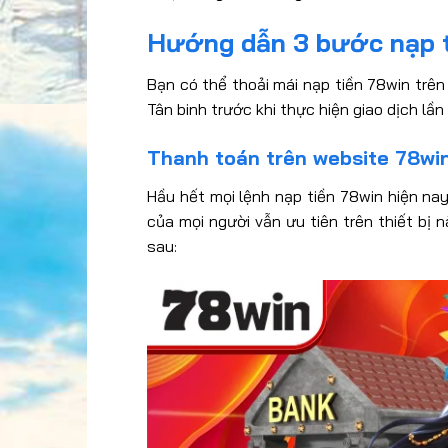
Hướng dẫn 3 bước nạp t
Bạn có thể thoải mái nạp tiền 78win trên
Tân binh trước khi thực hiện giao dịch l
Thanh toán trên website 78wi
Hầu hết mọi lệnh nạp tiền 78win hiện nay
của mọi người vẫn ưu tiên trên thiết bị 
sau: