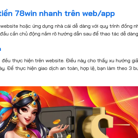
iền 78win nhanh trên web/app
 website hoặc ứng dụng nhà cái dễ dàng với quy trình đồng n
ần đầu cần chủ động nắm rõ hướng dẫn sau để thao tác dễ dàng
n
 đều thực hiện trên website. Điều này cho thấy xu hướng giải
này. Để thực hiện giao dịch an toàn, hợp lệ, bạn làm theo 3 