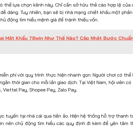
có thể lựa chọn kênh này. Chỉ cần sở hữu thẻ cào hợp lệ của
 dễ dàng. Tuy nhiên, bạn sẽ bị nhà mạng chiết khấu một phần
 chủ động tìm hiểu mệnh giá để tránh thiếu vốn.
Lại Mật Khẩu 78win Như Thế Nào? Cập Nhật Bước Chuẩ
iễn phí với quy trình thực hiện nhanh gọn. Người chơi có thể 
gắn thời gian cho mỗi lần giao dịch. Tại Việt Nam, hội viên có
, Viettel Pay, Shopee Pay, Zalo Pay.
ực tuyến tại nhà cái qua tiền ảo. Hiện hệ thống hỗ trợ thanh 
iên nên chủ động tìm hiểu các quy định đi kèm để yên tâm 