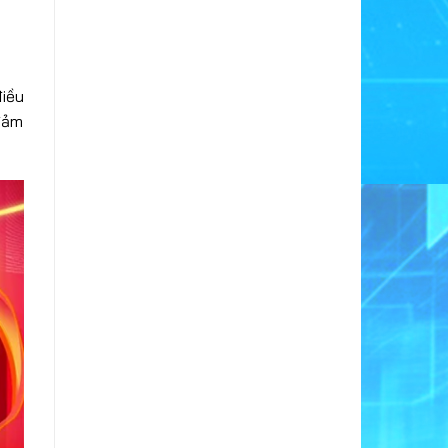
điều
 đảm