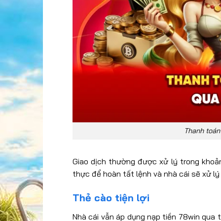
Thanh toán 
Giao dịch thường được xử lý trong khoản
thực để hoàn tất lệnh và nhà cái sẽ xử l
Thẻ cào tiện lợi
Nhà cái vẫn áp dụng nạp tiền 78win qua 