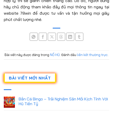
hợp lý thì sẽ giành chiến thắng cao. Do đó, người dùng
hãy chủ động tham khảo đầy đủ mọi thông tin ngay tại
website 78win để được tư vấn và tận hưởng mọi giây
phút chất lượng nhé.
Bài viết này được đăng trong
NỔ HŨ
. Đánh dấu
liên kết thường trực
.
BÀI VIẾT MỚI NHẤT
Bắn Cá Bingo – Trải Nghiệm Săn Mồi Kịch Tính Với
Hũ Tiền Tỷ