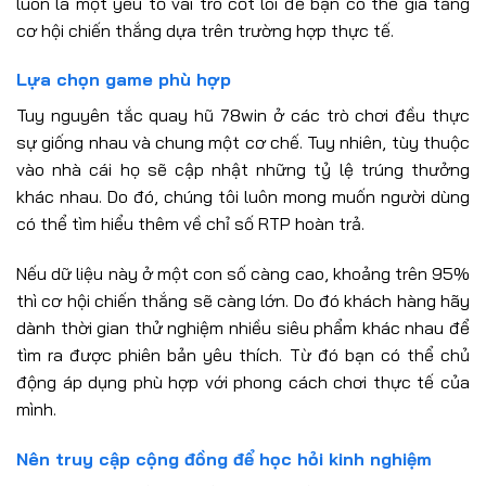
luôn là một yếu tố vai trò cốt lõi để bạn có thể gia tăng
cơ hội chiến thắng dựa trên trường hợp thực tế.
Lựa chọn game phù hợp
Tuy nguyên tắc quay hũ 78win ở các trò chơi đều thực
sự giống nhau và chung một cơ chế. Tuy nhiên, tùy thuộc
vào nhà cái họ sẽ cập nhật những tỷ lệ trúng thưởng
khác nhau. Do đó, chúng tôi luôn mong muốn người dùng
có thể tìm hiểu thêm về chỉ số RTP hoàn trả.
Nếu dữ liệu này ở một con số càng cao, khoảng trên 95%
thì cơ hội chiến thắng sẽ càng lớn. Do đó khách hàng hãy
dành thời gian thử nghiệm nhiều siêu phẩm khác nhau để
tìm ra được phiên bản yêu thích. Từ đó bạn có thể chủ
động áp dụng phù hợp với phong cách chơi thực tế của
mình.
Nên truy cập cộng đồng để học hỏi kinh nghiệm