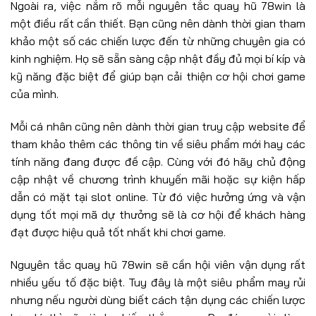
Ngoài ra, việc nắm rõ mỗi nguyên tắc quay hũ 78win là
một điều rất cần thiết. Bạn cũng nên dành thời gian tham
khảo một số các chiến lược đến từ những chuyên gia có
kinh nghiệm. Họ sẽ sẵn sàng cập nhật đầy đủ mọi bí kíp và
kỹ năng đặc biệt để giúp bạn cải thiện cơ hội chơi game
của mình.
Mỗi cá nhân cũng nên dành thời gian truy cập website để
tham khảo thêm các thông tin về siêu phẩm mới hay các
tính năng đang được đề cập. Cùng với đó hãy chủ động
cập nhật về chương trình khuyến mãi hoặc sự kiện hấp
dẫn có mặt tại slot online. Từ đó việc hưởng ứng và vận
dụng tốt mọi mã dự thưởng sẽ là cơ hội để khách hàng
đạt được hiệu quả tốt nhất khi chơi game.
Nguyên tắc quay hũ 78win sẽ cần hội viên vận dụng rất
nhiều yếu tố đặc biệt. Tuy đây là một siêu phẩm may rủi
nhưng nếu người dùng biết cách tận dụng các chiến lược