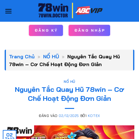
Bỏ
qua
nội
dung
ĐĂNG KÝ
ĐĂNG NHẬP
Trang Chủ
»
NỔ HŨ
»
Nguyên Tắc Quay Hũ
78win – Cơ Chế Hoạt Động Đơn Giản
NỔ HŨ
Nguyên Tắc Quay Hũ 78win – Cơ
Chế Hoạt Động Đơn Giản
ĐĂNG VÀO
02/12/2025
BỞI
KOTEX
02