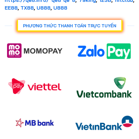
https://qe8.info/ qe8 qe 8
,
79king
,
123B
,
hitclub
,
EE88
,
TX88
,
U888
,
U888
PHƯƠNG THỨC THANH TOÁN TRỰC TUYẾN