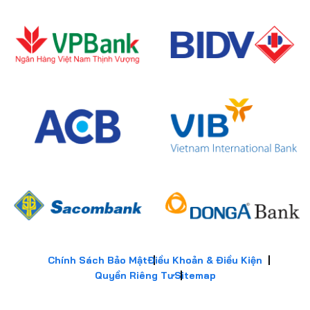
Chính Sách Bảo Mật
Điều Khoản & Điều Kiện
Quyền Riêng Tư
Sitemap